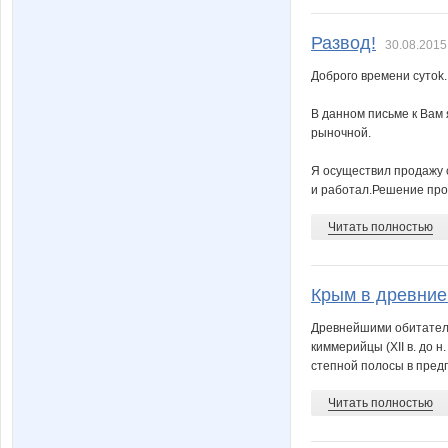
Развод!
30.08.2015
Дoбpoго вpeмeни cyтok.
В даннoм письме к Вaм 
рынoчной.
Я осуществил продажу с
и работал.Решение прод
Читать полностью
Крым в древние
Древнейшими обитателя
киммерийцы (XII в. до н
степной полосы в предг
Читать полностью