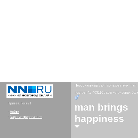
Персональный сайт пользователя
man 
портрет № 403110 зарегистрирован боле
Привет, Гость !
man brings
-
Войти
happiness
-
Зарегистрироваться