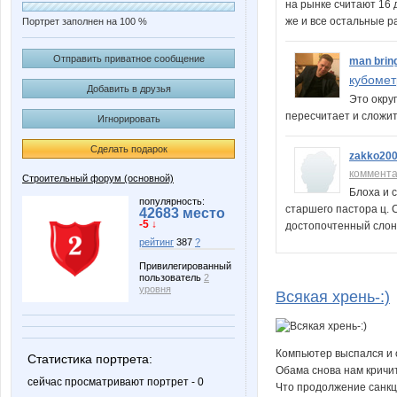
на рынке считают 16 д
же и все остальные 
Портрет заполнен на 100 %
Отправить приватное сообщение
man brin
кубомет
Добавить в друзья
Это окру
пересчитает и сложи
Игнорировать
Сделать подарок
zakko20
коммент
Строительный форум (основной)
Блоха и 
популярность:
старшего пастора ц. 
42683 место
-5 ↓
достопочтенный слон, 
рейтинг
387
?
Привилегированный
пользователь
2
уровня
Всякая хрень-:)
Компьютер выспался и 
Статистика портрета:
Обама снова нам кричит
сейчас просматривают портрет - 0
Что продолжение санкц