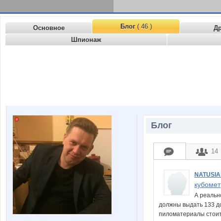
Блог
( 46 )
Основное
Д
Шпионаж
Блог
14
NATUSIA
кубомет
А реально
должны выдать 133 до
пиломатериалы стоит н